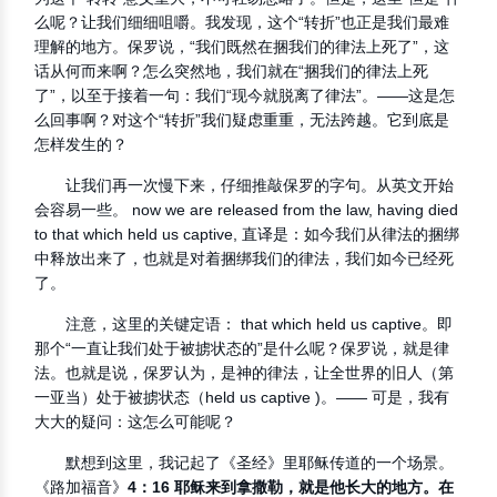
么呢？让我们细细咀嚼。我发现，这个“转折”也正是我们最难
理解的地方。保罗说，“我们既然在捆我们的律法上死了”，这
话从何而来啊？怎么突然地，我们就在“捆我们的律法上死
了”，以至于接着一句：我们“现今就脱离了律法”。——这是怎
么回事啊？对这个“转折”我们疑虑重重，无法跨越。它到底是
怎样发生的？
让我们再一次慢下来，仔细推敲保罗的字句。从英文开始
会容易一些。 now we are released from the law, having died
to that which held us captive, 直译是：如今我们从律法的捆绑
中释放出来了，也就是对着捆绑我们的律法，我们如今已经死
了。
注意，这里的关键定语： that which held us captive。即
那个“一直让我们处于被掳状态的”是什么呢？保罗说，就是律
法。也就是说，保罗认为，是神的律法，让全世界的旧人（第
一亚当）处于被掳状态（held us captive )。—— 可是，我有
大大的疑问：这怎么可能呢？
默想到这里，我记起了《圣经》里耶稣传道的一个场景。
《路加福音》
4：16 耶稣来到拿撒勒，就是他长大的地方。在