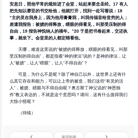
安息日，照他平常的规矩进了会堂，站起来要念圣经。17 有人
把先知以赛亚的书交给他，他就打开，找到一处写着说：18
“主的灵在我身上，因为他用膏膏我，叫我传福音给贫穷的人；
差遣我报告：被掳的得释放，瞎眼的得看见，叫那受压制的得
自由，19 报告神悦纳人的禧年。”20 于是把书卷起来，交还执
事，就坐下。会堂里的人都定睛看他。
天哪，难道这里说的“被掳的得释放，瞎眼的得看见，叫那
受压制的得自由”，都是指着“神的律法”说的？是神的律法，让
人“被掳”，让人“瞎眼”，让人“不得自由”？
可是，为什么不是呢？除了神自己以外，这世界上还有什
么其它存在和能力，可以让上帝的被造，我们这些“有灵的活
人”，被掳、瞎眼与不得自由呢？奥古斯丁神父说的“神恩独
作”教义表达的，不就是这个意思吗？请问，这有什么值得我们
大惊小怪呢？
（待续）
返回列表