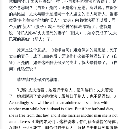
就如同“死了丈夫的寡妇”一样，不再受神的律法的管辖了。是
这个意思吗？（自答）是的，正是这个意思。所以说，在保罗
的类比里，丈夫与妻子是指同一个人里面的旧人与新人。当那
位受“神的律法”管辖的“旧人”（丈夫）向着律法死了以后，同一
个人的“新人“（妻子）就不再受“神的律法”管辖了。也就是
说，“我”从原本“丈夫没死的妻子”（旧人），如今变成了“丈夫
已死的寡妇”（新人）了。
原来是这个意思。（继续自问）难道保罗的意思是，死了
丈夫的妻子，成了自由身后，无论作什么都不算淫妇了？（自
答）不是的。如果这样解读保罗的类比，就大错特错了。（自
问）此话怎说？
请继续跟读保罗的思路。
3 所以丈夫活着，她若归于别人，便叫淫妇；丈夫若死
了，她就脱离了丈夫的律法，虽然归于别人，也不是淫妇。3
Accordingly, she will be called an adulteress if she lives with
another man while her husband is alive. But if her husband dies,
she is free from that law, and if she marries another man she is not
an adulteress. 4 我的弟兄们，这样说来，你们藉着基督的身体，
在律法上也是死了，叫你们归于别人，就是归于那从死里复活