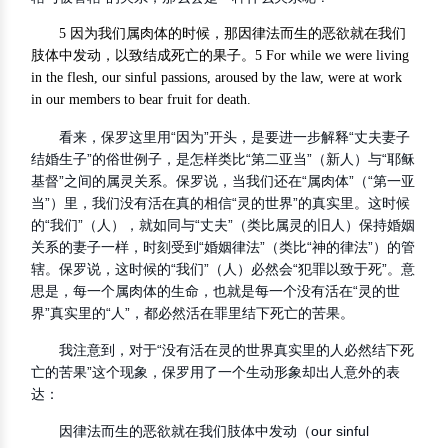
5 因为我们属肉体的时候，那因律法而生的恶欲就在我们
肢体中发动，以致结成死亡的果子。5 For while we were living
in the flesh, our sinful passions, aroused by the law, were at work
in our members to bear fruit for death.
看来，保罗这里用“因为”开头，是要进一步解释“丈夫妻子
结婚生子”的俗世例子，是怎样类比“第二亚当”（新人）与“耶稣
基督”之间的属灵关系。保罗说，当我们还在“属肉体”（“第一亚
当”）里，我们没有活在真的相信“灵的世界”的真实里。这时候
的“我们”（人），就如同与“丈夫”（类比属灵的旧人）保持婚姻
关系的妻子一样，时刻受到“婚姻律法”（类比“神的律法”）的管
辖。保罗说，这时候的“我们”（人）必然会“犯罪以致于死”。意
思是，每一个属肉体的生命，也就是每一个没有活在“灵的世
界”真实里的“人”，都必然活在罪里结下死亡的苦果。
我注意到，对于“没有活在灵的世界真实里的人必然结下死
亡的苦果”这个现象，保罗用了一个生动形象却出人意外的表
达：
因律法而生的恶欲就在我们肢体中发动（our sinful