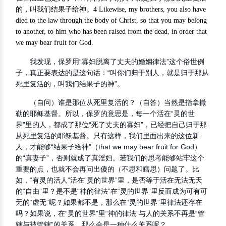
的，叫我们结果子给神。4 Likewise, my brothers, you also have
died to the law through the body of Christ, so that you may belong
to another, to him who has been raised from the dead, in order that
we may bear fruit for God.
我发现，保罗用“寡妇脱离了丈夫的婚姻律法”这个俗世例
子，真正要表达的是这句话：“叫你们归于别人，就是归于那从
死里复活的，叫我们结果子的神”。
（自问）谁是那位从死里复活的？（自答）当然是指拿撒
勒的耶稣基督。所以，保罗的意思是，每一个活在“灵的世
界”里的人，都成了那位“死了丈夫的寡妇”，已经把自己归于那
从死里复活的耶稣基督。只有这样，我们里面出来的这位新
人，才能够“结果子给神”（that we may bear fruit for God）
的“真妻子”，否则就成了真淫妇。若我们的思考能够站牢这个
重要的点，也就不会再问出傻的（不思和瞎思）问题了。比
如，“有灵的活人”活在“灵的世界”里，是否等于活在无法无天
的“自由”里？是不是“神的律法”在“灵的世界”里反而成为可有可
无的“虚无”呢？如果都不是，那么在“灵的世界”里律法还存在
吗？如果说，在“灵的世界”里“神的律法”与人的关系不再是“管
辖与被管辖”的关系，那么会是一种什么关系呢？