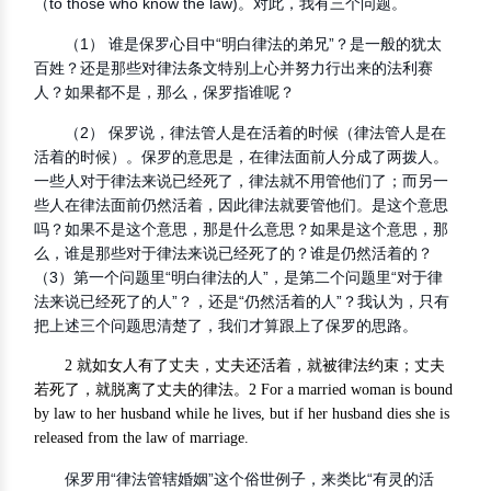
（to those who know the law)。对此，我有三个问题。
（1） 谁是保罗心目中“明白律法的弟兄”？是一般的犹太
百姓？还是那些对律法条文特别上心并努力行出来的法利赛
人？如果都不是，那么，保罗指谁呢？
（2） 保罗说，律法管人是在活着的时候（律法管人是在
活着的时候）。保罗的意思是，在律法面前人分成了两拨人。
一些人对于律法来说已经死了，律法就不用管他们了；而另一
些人在律法面前仍然活着，因此律法就要管他们。是这个意思
吗？如果不是这个意思，那是什么意思？如果是这个意思，那
么，谁是那些对于律法来说已经死了的？谁是仍然活着的？
（3）第一个问题里“明白律法的人”，是第二个问题里“对于律
法来说已经死了的人”？，还是“仍然活着的人”？我认为，只有
把上述三个问题思清楚了，我们才算跟上了保罗的思路。
2 就如女人有了丈夫，丈夫还活着，就被律法约束；丈夫
若死了，就脱离了丈夫的律法。2 For a married woman is bound
by law to her husband while he lives, but if her husband dies she is
released from the law of marriage.
保罗用“律法管辖婚姻”这个俗世例子，来类比“有灵的活