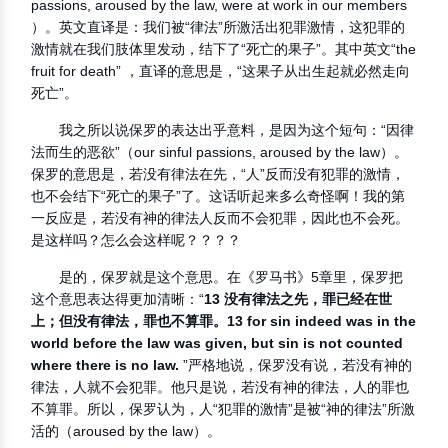
passions, aroused by the law, were at work in our members
）。英文直译是：我们被“律法”所激活出犯罪激情，这犯罪的
激情就在我们肢体里发动，结下了“死亡的果子”。其中英文“the
fruit for death” ，直译的意思是，“这果子从出生起就必然走向
死亡”。
我之所以说保罗的表达出乎意料，是因为这个短句：“因律
法而生的恶欲”（our sinful passions, aroused by the law）。
保罗的意思是，若没有律法在先，“人”反而没有犯罪的激情，
也不会结下“死亡的果子”了。这话听起来多么奇怪啊！我的第
一反应是，若没有神的律法人反而不会犯罪，因此也不会死。
是这样吗？怎么会这样呢？？？？
是的，保罗就是这个意思。在《罗马书》5章里，保罗把
这个意思表达得更加清晰：“
13 没有律法之先，罪已经在世
上；但没有律法，罪也不算罪。13 for sin indeed was in the
world before the law was given, but sin is not counted
where there is no law.
”严格地说，保罗没有说，若没有神的
律法，人就不会犯罪。他只是说，若没有神的律法，人的罪也
不算罪。所以，保罗认为，人“犯罪的激情”是被“神的律法”所激
活的（aroused by the law）。