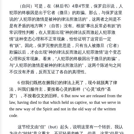
（自问）可是，在《林后书》4章4节里，保罗启示说，人
犯罪的终极因是出于它者（撒旦）的欺骗。那么，与保罗这里
说的“人犯罪的激情是被神的律法所激活的”，这两者之间是不
是有矛盾的地方啊？（自答）没有。根据“事出反常必有妖”的
常识理性判断，在人里面出现“神的律法反而激起人犯罪激
情”这种变态心理和不正常现象，恰恰证明了这背后一定
有“妖”。因此，保罗完整的意思是，只有当人被撒旦（它者）
欺骗以后，才会出现“神的律法反而激起人犯罪激情”这个变态
心理和反常现象。看来，“人犯罪的终极因出于撒旦的欺骗”，
与“人犯罪的激情是被神的律法所激活的”，这两个陈述句之间
不仅没有矛盾，反而互证了各自的真理性。
6 但我们既然在捆我们的律法上死了，现今就脱离了律
法，叫我们服侍主，要按着心灵的新样（“心灵”或作“圣
灵”），不按着仪文的旧样。6 But now we are released from the
law, having died to that which held us captive, so that we serve in
the new way of the Spirit and not in the old way of the written
code.
这节经文由“但”（but）起头，说明这里有一个转折。我认
为这个“转转”意义重大，不可轻易忽略了。但是，这里“但是”什