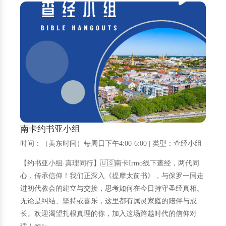
南卡约书亚小组
时间：（美东时间）每周日下午4:00-6:00 | 类型：查经小组
【约书亚小组·真理同行】🇺🇸南卡Irmo线下查经，两代同
心，传承信仰！我们正深入《提摩太前书》，与保罗一同走
进初代教会的建立与交接，思考如何在今日持守圣经真相。
无论是纠结、坚持或喜乐，这里都有属灵家庭的陪伴与成
长。欢迎渴望扎根真理的你，加入这场跨越时代的信仰对