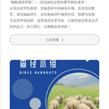
“唤醒属灵呼吸“——清流祷告会带你重寻祷告真谛！
从亚伯拉罕到基督，穿越圣经中的祷告长廊。圣灵亲自教
导，弟兄姊妹同行，在经典祷词中领受对话、权柄与安慰。
无论初学或深耕，这里是你从零开始，让祷告如沉香直达天
听的起点。加入我们，点燃教会发动机！
点击查看