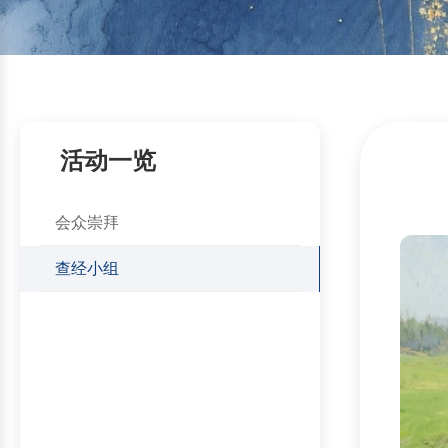
活动一览
会众崇拜
查经小组